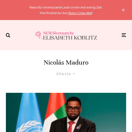
News für interessierte Leser:innen mit wenig Zeit.
Hier findest du das
News-Crew Abo
!
Nicolás Maduro
Älteste