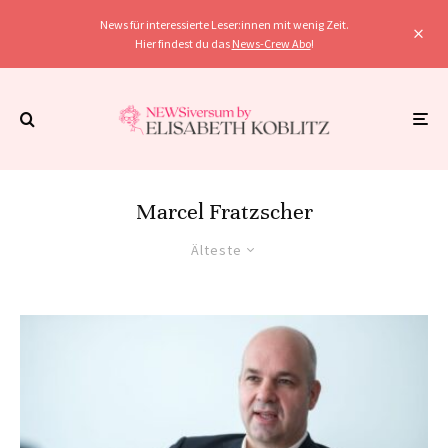
News für interessierte Leser:innen mit wenig Zeit.
Hier findest du das
News-Crew Abo
!
Marcel Fratzscher
Älteste