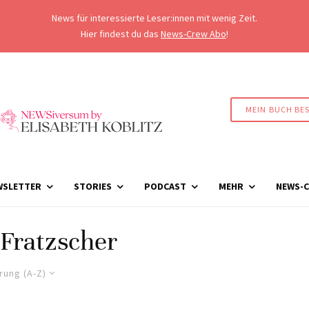
News für interessierte Leser:innen mit wenig Zeit.
Hier findest du das
News-Crew Abo
!
MEIN BUCH BE
WSLETTER
STORIES
PODCAST
MEHR
NEWS-C
Fratzscher
rung (A-Z)