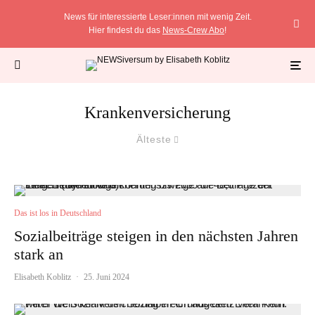
News für interessierte Leser:innen mit wenig Zeit.
Hier findest du das
News-Crew Abo
!
Krankenversicherung
Älteste
Das ist los in Deutschland
Sozialbeiträge steigen in den nächsten Jahren
stark an
Elisabeth Koblitz
·
25. Juni 2024