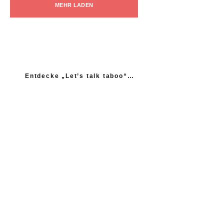
MEHR LADEN
Entdecke „Let’s talk taboo“…
„Ich fühle mich wie das neue Extrem: nicht einmal
mein Gynäkologe hatte das Thema Asexualität auf dem
Radar“
“Woher sollte ich als Kind wissen, dass es
nicht normal ist, wenn die Mama einen
schlägt?”
Ein Kind mehr, wäre ein Kind zu viel