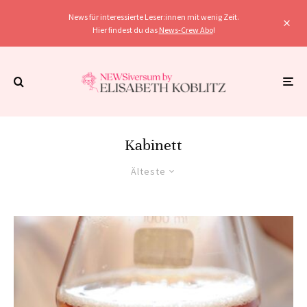
News für interessierte Leser:innen mit wenig Zeit.
Hier findest du das
News-Crew Abo
!
Kabinett
Älteste