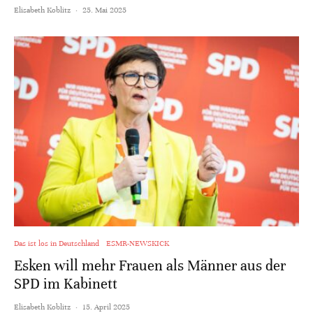
Elisabeth Koblitz
·
25. Mai 2025
Das ist los in Deutschland
ESMR-NEWSKICK
Esken will mehr Frauen als Männer aus der
SPD im Kabinett
Elisabeth Koblitz
·
15. April 2025