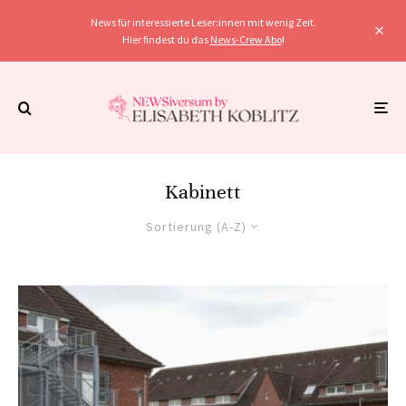
News für interessierte Leser:innen mit wenig Zeit.
Hier findest du das
News-Crew Abo
!
Kabinett
Sortierung (A-Z)