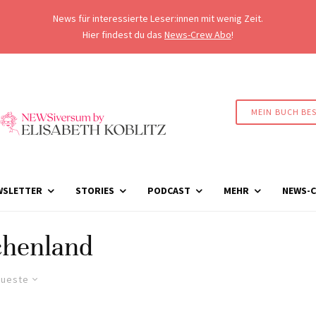
News für interessierte Leser:innen mit wenig Zeit.
Hier findest du das
News-Crew Abo
!
MEIN BUCH BE
WSLETTER
STORIES
PODCAST
MEHR
NEWS-C
chenland
ueste