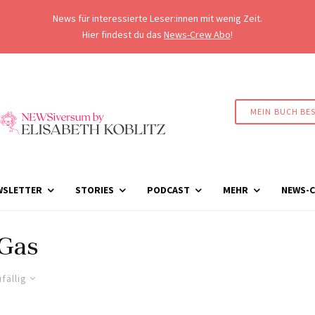
News für interessierte Leser:innen mit wenig Zeit.
Hier findest du das
News-Crew Abo
!
MEIN BUCH BE
WSLETTER
STORIES
PODCAST
MEHR
NEWS-C
Gas
fällig