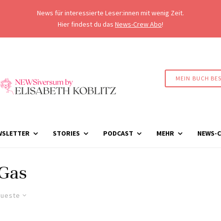
News für interessierte Leser:innen mit wenig Zeit.
Hier findest du das
News-Crew Abo
!
MEIN BUCH BE
WSLETTER
STORIES
PODCAST
MEHR
NEWS-C
Gas
ueste