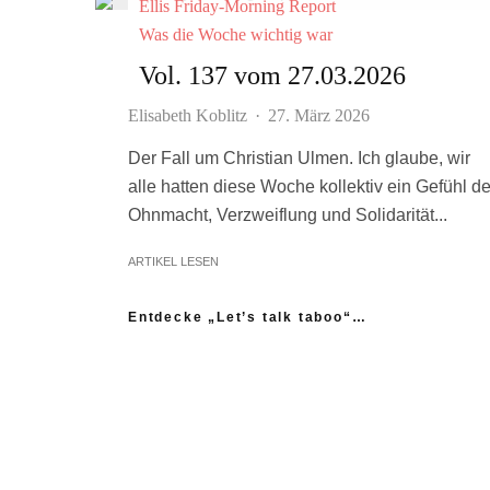
Ellis Friday-Morning Report
Was die Woche wichtig war
Vol. 137 vom 27.03.2026
Elisabeth Koblitz
·
27. März 2026
Der Fall um Christian Ulmen. Ich glaube, wir
alle hatten diese Woche kollektiv ein Gefühl de
Ohnmacht, Verzweiflung und Solidarität...
ARTIKEL LESEN
Entdecke „Let’s talk taboo“…
„Ich fühle mich wie das neue Extrem:
nicht einmal mein Gynäkologe hatte das
Thema Asexualität auf dem Radar“
“Woher sollte ich als Kind wissen,
dass es nicht normal ist, wenn die