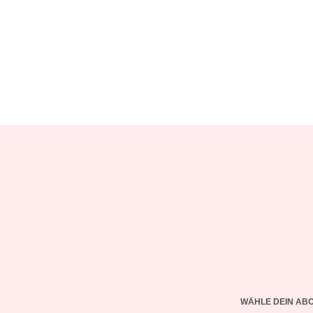
Mama einen schlägt?”
Ein Kind mehr, wäre ein Kind zu
viel
WÄHLE DEIN AB