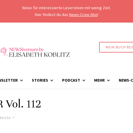
News für interessierte Leser:innen mit wenig Zeit.
Hier findest du das
News-Crew Abo
!
MEIN BUCH BE
WSLETTER
STORIES
PODCAST
MEHR
NEWS-C
Vol. 112
lteste