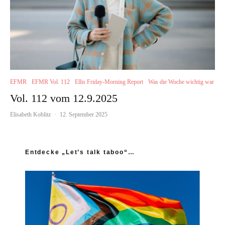
EFMR
EFMR Vol. 112
Ellis Friday-Morning Report
Was die Woche wichtig war
Vol. 112 vom 12.9.2025
Elisabeth Koblitz
·
12. September 2025
Entdecke „Let’s talk taboo“…