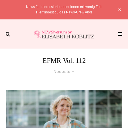
News für interessierte Leser:innen mit wenig Zeit.
Hier findest du das
News-Crew Abo
!
EFMR Vol. 112
Neueste