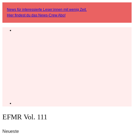
News für interessierte Leser:innen mit wenig Zeit.
Hier findest du das
News-Crew Abo
!
EFMR Vol. 111
Neueste