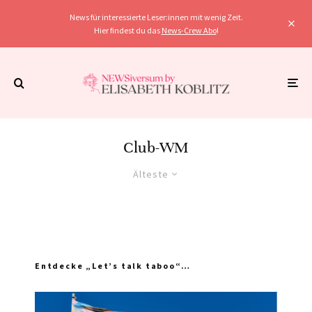
News für interessierte Leser:innen mit wenig Zeit.
Hier findest du das
News-Crew Abo
!
Club-WM
Älteste
Entdecke „Let’s talk taboo“…