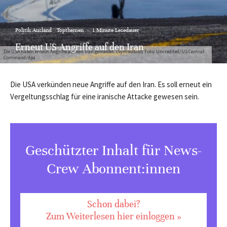
Politik Ausland
Topthemen
·
1 Minute Lesedauer
Erneut US-Angriffe auf den Iran
Die USA haben erneut Angriffe auf den Iran gemeldet. (Symbolbild) Foto: Uncredited/US Central
Command/dpa
Die USA verkünden neue Angriffe auf den Iran. Es soll erneut ein
Vergeltungsschlag für eine iranische Attacke gewesen sein.
Geschützter Inhalt für News-
Crew Abonnent:innen
Schon dabei?
Zum Weiterlesen hier einloggen »