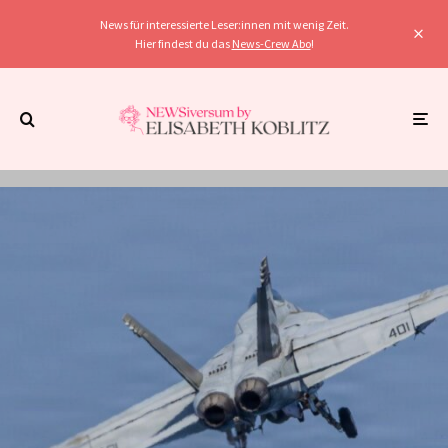
News für interessierte Leser:innen mit wenig Zeit.
Hier findest du das
News-Crew Abo
!