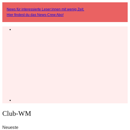
News für interessierte Leser:innen mit wenig Zeit.
Hier findest du das
News-Crew Abo
!
Club-WM
Neueste