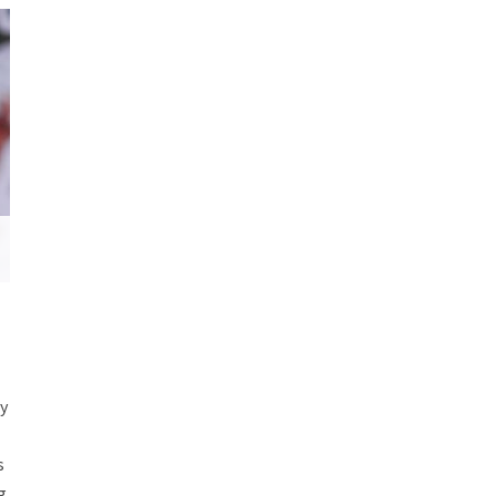
y
s
g