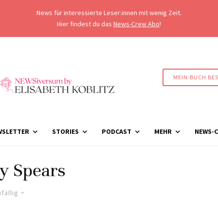
News für interessierte Leser:innen mit wenig Zeit.
Hier findest du das
News-Crew Abo
!
MEIN BUCH BE
WSLETTER
STORIES
PODCAST
MEHR
NEWS-C
y Spears
fällig