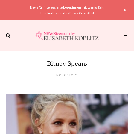
News für interessierte Leser:innen mit wenig Zeit.
Hier findest du das
News-Crew Abo
!
Bitney Spears
Neueste