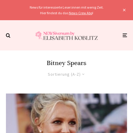
News für interessierte Leser:innen mit wenig Zeit.
Hier findest du das
News-Crew Abo
!
Bitney Spears
Sortierung (A-Z)