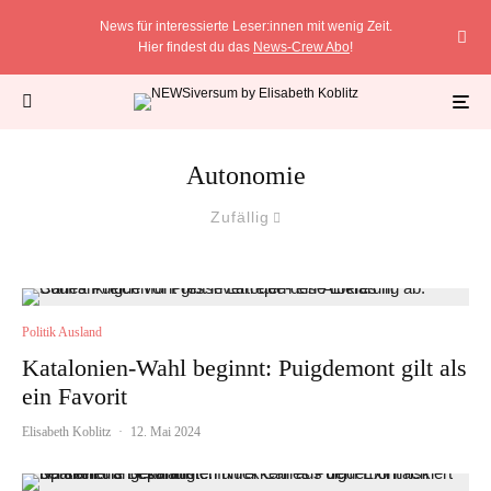
News für interessierte Leser:innen mit wenig Zeit.
Hier findest du das
News-Crew Abo
!
Autonomie
Zufällig
Politik Ausland
Katalonien-Wahl beginnt: Puigdemont gilt als
ein Favorit
Elisabeth Koblitz
·
12. Mai 2024