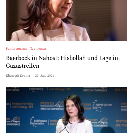
Politik Ausland
Topthemen
Baerbock in Nahost: Hisbollah und Lage im
Gazastreifen
Elisabeth Koblitz
·
25. Juni 2024