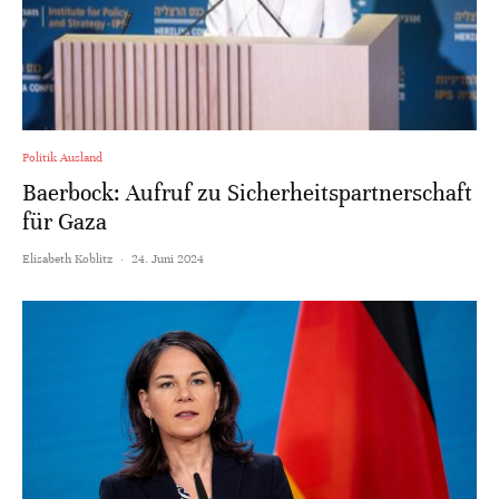
Politik Ausland
Baerbock: Aufruf zu Sicherheitspartnerschaft
für Gaza
Elisabeth Koblitz
·
24. Juni 2024