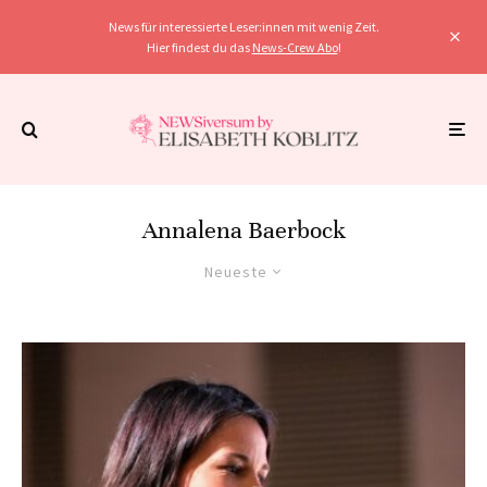
News für interessierte Leser:innen mit wenig Zeit.
Hier findest du das
News-Crew Abo
!
Annalena Baerbock
Neueste