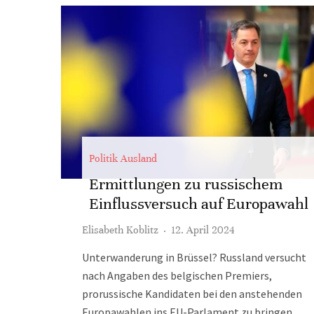
Politik Ausland
Ermittlungen zu russischem
Einflussversuch auf Europawahl
Elisabeth Koblitz
·
12. April 2024
Unterwanderung in Brüssel? Russland versucht
nach Angaben des belgischen Premiers,
prorussische Kandidaten bei den anstehenden
Europawahlen ins EU-Parlament zu bringen.