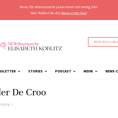
News für interessierte Leser:innen mit wenig Zeit.
Hier findest du das
News-Crew Abo
!
MEIN BUCH BE
WSLETTER
STORIES
PODCAST
MEHR
NEWS-C
er De Croo
fällig