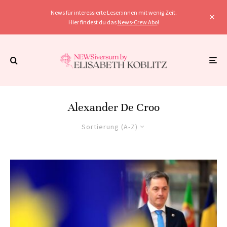
News für interessierte Leser:innen mit wenig Zeit.
Hier findest du das
News-Crew Abo
!
Alexander De Croo
Sortierung (A-Z)