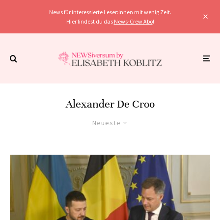
News für interessierte Leser:innen mit wenig Zeit.
Hier findest du das
News-Crew Abo
!
Alexander De Croo
Neueste