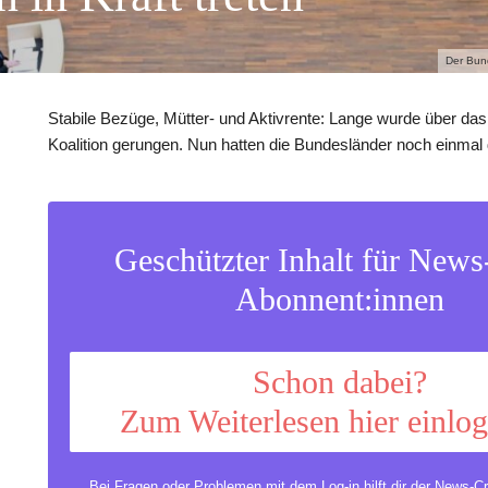
Der Bun
Stabile Bezüge, Mütter- und Aktivrente: Lange wurde über da
Koalition gerungen. Nun hatten die Bundesländer noch einmal
Geschützter Inhalt für New
Abonnent:innen
Schon dabei?
Zum Weiterlesen hier einlo
Bei Fragen oder Problemen mit dem Log-in hilft dir der
News-Cr