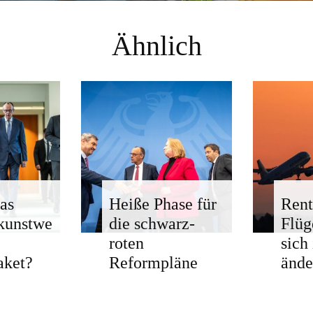
Ähnlich
as
Heiße Phase für
Rent
kunstwe
die schwarz-
Flü
roten
sich
aket?
Reformpläne
ände