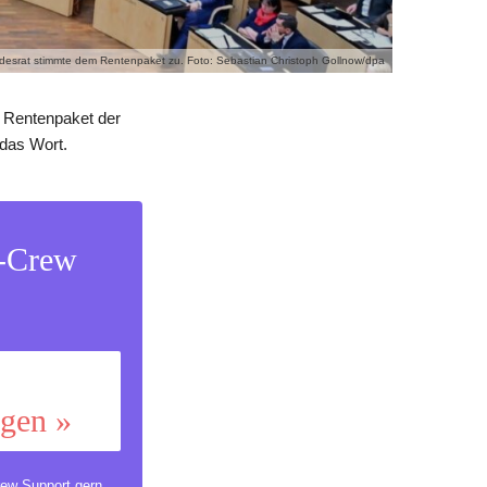
desrat stimmte dem Rentenpaket zu. Foto: Sebastian Christoph Gollnow/dpa
s Rentenpaket der
 das Wort.
s-Crew
ggen »
ew Support
gern