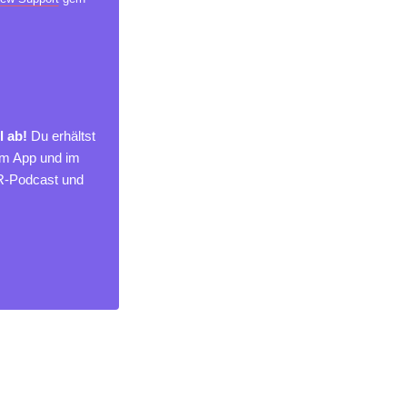
l ab!
Du erhältst
um App und im
MR-Podcast und