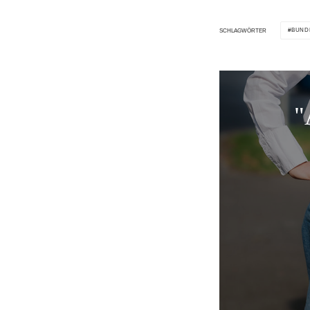
BUND
SCHLAGWÖRTER
"