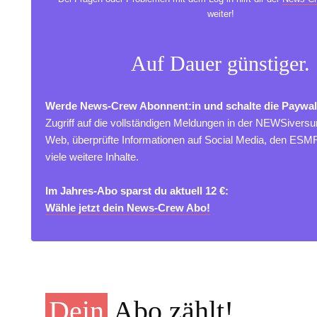
weiter!
Auf Dauer günstiger.
Werde News-Crew Abonnent:in und schalte die Paywal
Zugriff auf die vollständigen Meldungen in der NEWSivers
Web, überprüfte Informationen auf Social Media, den ES
viele weitere Inhalte.
Im Jahres-Abo sparst du aktuell 12 €:
Wähle jetzt dein News-Crew Abo!
Dein
Abo zählt!