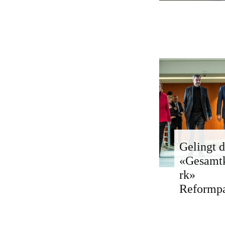
Gelingt d
«Gesamt
rk»
Reformp