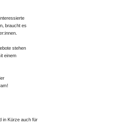
nteressierte
n, braucht es
er:innen.
gebote stehen
mit einem
der
ram!
 in Kürze auch für