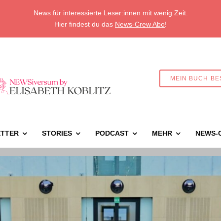
News für interessierte Leser:innen mit wenig Zeit.
Hier findest du das
News-Crew Abo
!
MEIN BUCH BE
TTER
STORIES
PODCAST
MEHR
NEWS-