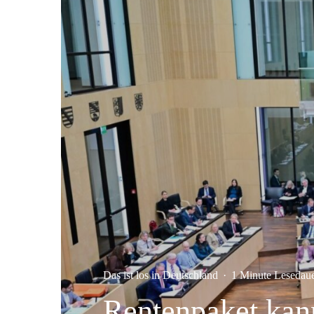
Das ist los in Deutschland
·
1 Minute Lesedau
Rentenpaket kann