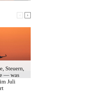
e, Steuern,
ge — was
 im Juli
rt