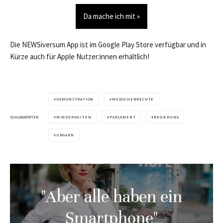
Da mache ich mit »
Die NEWSiversum App ist im Google Play Store verfügbar und in
Kürze auch für Apple Nutzer:innen erhältlich!
DEMONSTRATION
MENSCHENRECHTE
SCHLAGWÖRTER
MINDERHEITEN
PARLAMENT
REGIERUNG
UNGARN
"Aber alle haben ein
Smartphone"