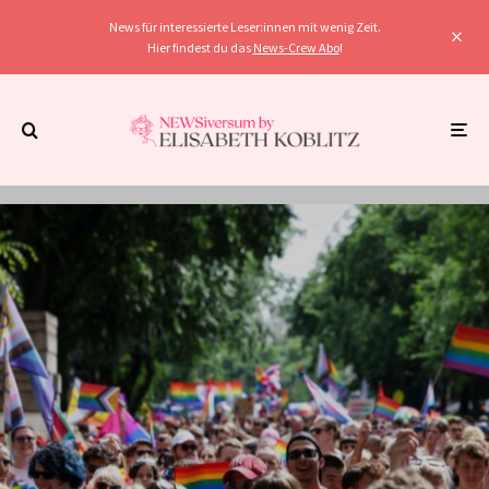
News für interessierte Leser:innen mit wenig Zeit.
Hier findest du das
News-Crew Abo
!