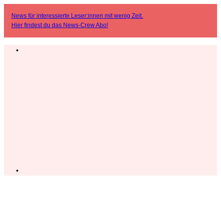
News für interessierte Leser:innen mit wenig Zeit.
Hier findest du das
News-Crew Abo
!