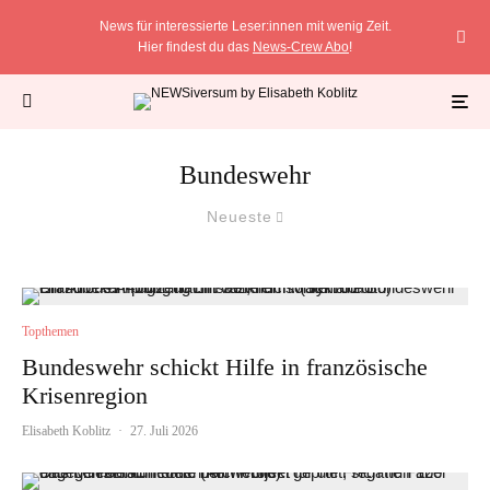
News für interessierte Leser:innen mit wenig Zeit.
Hier findest du das
News-Crew Abo
!
Bundeswehr
Neueste
Topthemen
Bundeswehr schickt Hilfe in französische
Krisenregion
Elisabeth Koblitz
·
27. Juli 2026