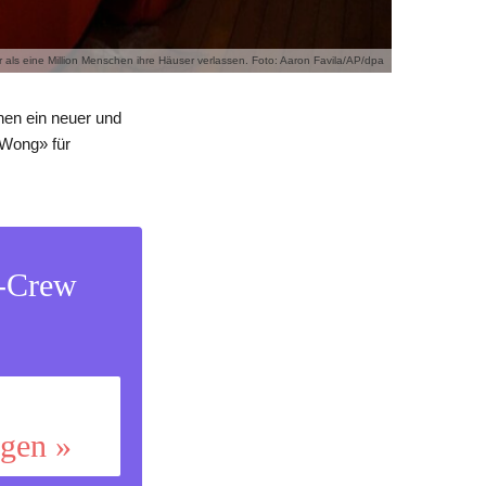
als eine Million Menschen ihre Häuser verlassen. Foto: Aaron Favila/AP/dpa
nen ein neuer und
-Wong» für
s-Crew
ggen »