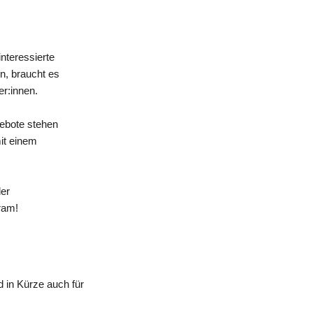
nteressierte
n, braucht es
er:innen.
gebote stehen
mit einem
der
ram!
 in Kürze auch für