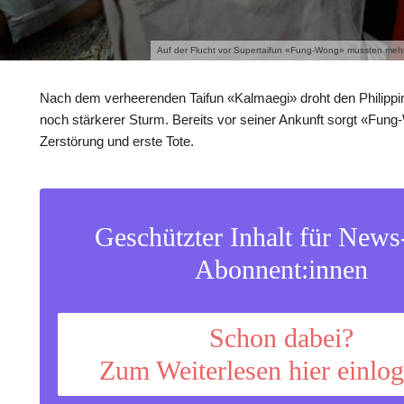
Auf der Flucht vor Supertaifun «Fung-Wong» mussten mehr 
Nach dem verheerenden Taifun «Kalmaegi» droht den Philippi
noch stärkerer Sturm. Bereits vor seiner Ankunft sorgt «Fung
Zerstörung und erste Tote.
Geschützter Inhalt für New
Abonnent:innen
Schon dabei?
Zum Weiterlesen hier einlo