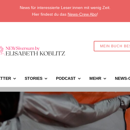
News für interessierte Leser:innen mit wenig Zeit.
Hier findest du das
News-Crew Abo
!
MEIN BUCH BE
TTER
STORIES
PODCAST
MEHR
NEWS-