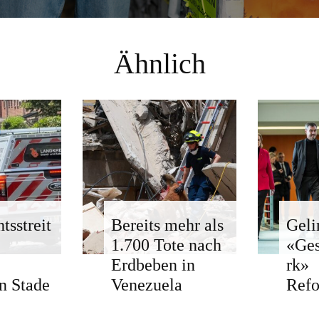
Ähnlich
tsstreit
Bereits mehr als
Geli
1.700 Tote nach
«Ge
Erdbeben in
rk»
n Stade
Venezuela
Ref