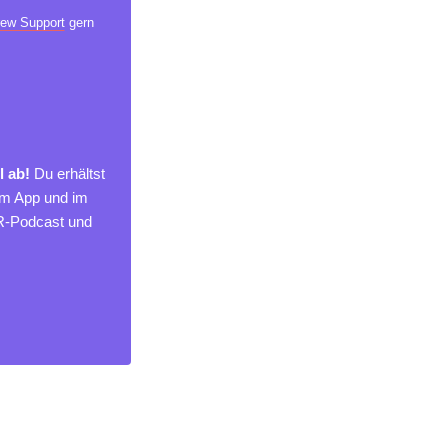
ew Support
gern
l ab!
Du erhältst
um App und im
MR-Podcast und