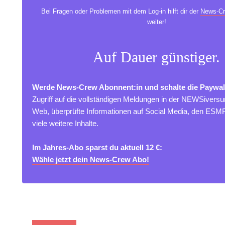
Bei Fragen oder Problemen mit dem Log-in hilft dir der
News-Cr
weiter!
Auf Dauer günstiger.
Werde News-Crew Abonnent:in und schalte die Paywal
Zugriff auf die vollständigen Meldungen in der NEWSivers
Web, überprüfte Informationen auf Social Media, den ES
viele weitere Inhalte.
Im Jahres-Abo sparst du aktuell 12 €:
Wähle jetzt dein News-Crew Abo!