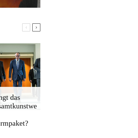
ngt das
samtkunstwe
ormpaket?