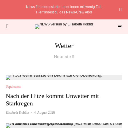
News für interessierte Leser:innen mit wenig Zeit.
Hier findest du das
News-Crew Abo
!
Wetter
Neueste
Topthemen
Nach der Hitze kommt Unwetter mit
Starkregen
Elisabeth Koblitz
·
4. August 2026