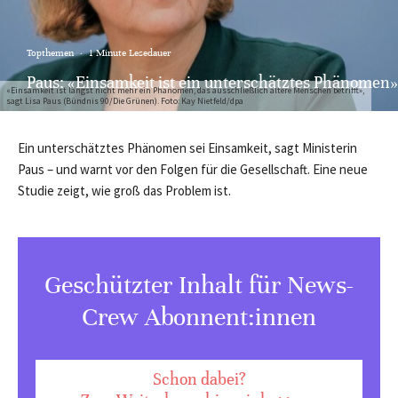
Topthemen
·
1 Minute Lesedauer
Paus: «Einsamkeit ist ein unterschätztes Phänomen»
«Einsamkeit ist längst nicht mehr ein Phänomen, das ausschließlich ältere Menschen betrifft»,
sagt Lisa Paus (Bündnis 90/Die Grünen). Foto: Kay Nietfeld/dpa
Ein unterschätztes Phänomen sei Einsamkeit, sagt Ministerin
Paus – und warnt vor den Folgen für die Gesellschaft. Eine neue
Studie zeigt, wie groß das Problem ist.
Geschützter Inhalt für News-
Crew Abonnent:innen
Schon dabei?