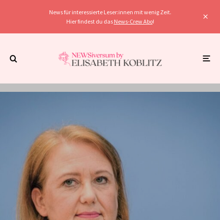
News für interessierte Leser:innen mit wenig Zeit.
Hier findest du das
News-Crew Abo
!