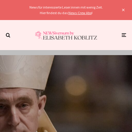
News für interessierte Leser:innen mit wenig Zeit.
Hier findest du das
News-Crew Abo
!