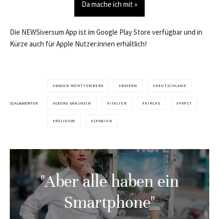
Da mache ich mit »
Die NEWSiversum App ist im Google Play Store verfügbar und in
Kürze auch für Apple Nutzer:innen erhältlich!
BADEN-WÜRTTEMBERG
BAYERN
DEUTSCHLAND
SCHLAGWÖRTER
GEORG GÄNSWEIN
ITALIEN
KIRCHE
PAPST
RELIGION
SPANIEN
"Aber alle haben ein
Smartphone"