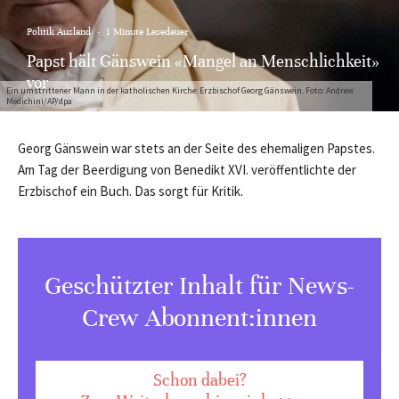
Politik Ausland
·
1 Minute Lesedauer
Papst hält Gänswein «Mangel an Menschlichkeit»
vor
Ein umstrittener Mann in der katholischen Kirche: Erzbischof Georg Gänswein. Foto: Andrew
Medichini/AP/dpa
Georg Gänswein war stets an der Seite des ehemaligen Papstes.
Am Tag der Beerdigung von Benedikt XVI. veröffentlichte der
Erzbischof ein Buch. Das sorgt für Kritik.
Geschützter Inhalt für News-
Crew Abonnent:innen
Schon dabei?