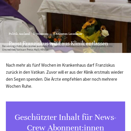
Politik Ausland
Topthemen
·
2 Minuten Lesedauer
Papst Franziskus wird aus Klinik entlassen
Das einzige Foto, das bisher aus dem Krankenhaus veröffentlicht wurde. (Archivbild) Foto:
Uncredited/Vatican Press Hall/AP/dpa
Nach mehr als fünf Wochen im Krankenhaus darf Franziskus
zurück in den Vatikan. Zuvor will er aus der Klinik erstmals wieder
den Segen spenden. Die Ärzte empfehlen aber noch mehrere
Wochen Ruhe.
Geschützter Inhalt für News-
Crew Abonnent:innen