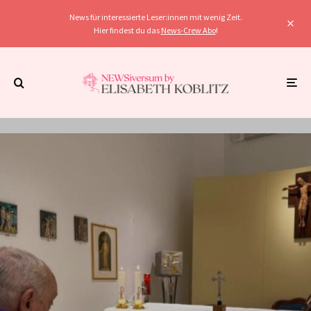
News für interessierte Leser:innen mit wenig Zeit.
Hier findest du das
News-Crew Abo
!