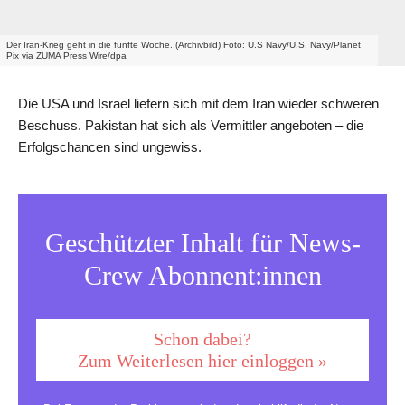
Der Iran-Krieg geht in die fünfte Woche. (Archivbild) Foto: U.S Navy/U.S. Navy/Planet
Pix via ZUMA Press Wire/dpa
Die USA und Israel liefern sich mit dem Iran wieder schweren
Beschuss. Pakistan hat sich als Vermittler angeboten – die
Erfolgschancen sind ungewiss.
Geschützter Inhalt für News-
Crew Abonnent:innen
Schon dabei?
Zum Weiterlesen hier einloggen »