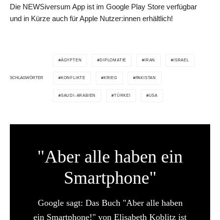
Die NEWSiversum App ist im Google Play Store verfügbar
und in Kürze auch für Apple Nutzer:innen erhältlich!
ÄGYPTEN
DIPLOMATIE
IRAN
ISRAEL
KONFLIKTE
KRIEG
PAKISTAN
SCHLAGWÖRTER
SAUDI-ARABIEN
TÜRKEI
USA
"Aber alle haben ein
Smartphone"
Google sagt: Das Buch "Aber alle haben
ein Smartphone!" von Elisabeth Koblitz ist