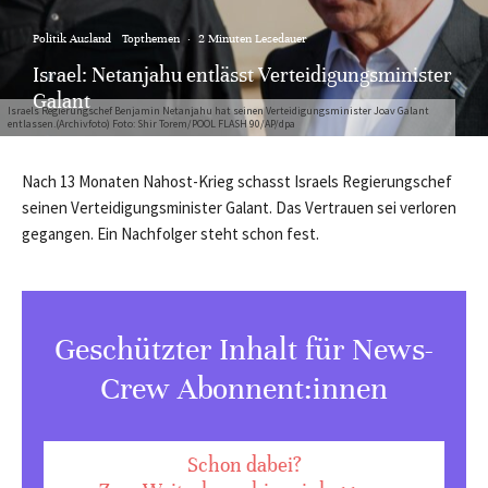
Politik Ausland
Topthemen
·
2 Minuten Lesedauer
Israel: Netanjahu entlässt Verteidigungsminister
Galant
Israels Regierungschef Benjamin Netanjahu hat seinen Verteidigungsminister Joav Galant
entlassen.(Archivfoto) Foto: Shir Torem/POOL FLASH 90/AP/dpa
Nach 13 Monaten Nahost-Krieg schasst Israels Regierungschef
seinen Verteidigungsminister Galant. Das Vertrauen sei verloren
gegangen. Ein Nachfolger steht schon fest.
Geschützter Inhalt für News-
Crew Abonnent:innen
Schon dabei?