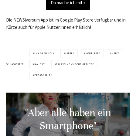
Da mache ich mit »
Die NEWSiversum App ist im Google Play Store verfügbar und in
Kürze auch für Apple Nutzer:innen erhältlich!
INNENPOLITIK
ISRAEL
KONFLIKTE
KRIEG
SCHLAGWÖRTER
NAHOST
PALÄSTINENSISCHE GEBIETE
PERSONALIEN
"Aber alle haben ein
Smartphone"