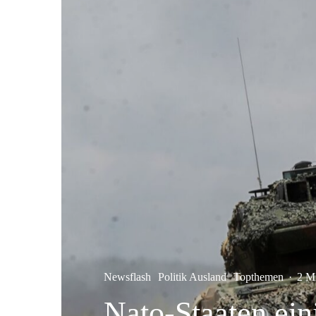
Newsflash
Politik Ausland
Topthemen
·
2 M
Nato-Staaten ein