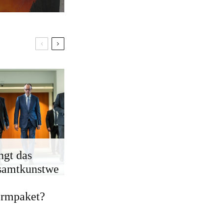
ngt das
samtkunstwe
ormpaket?