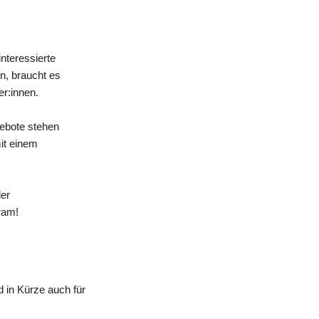
nteressierte
n, braucht es
er:innen.
gebote stehen
mit einem
der
ram!
 in Kürze auch für