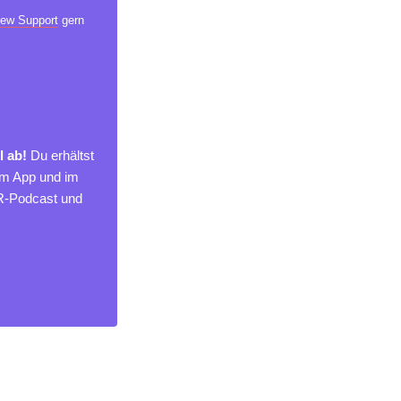
ew Support
gern
l ab!
Du erhältst
um App und im
MR-Podcast und