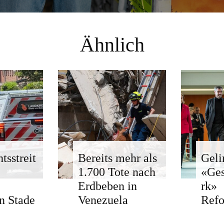
Ähnlich
tsstreit
Bereits mehr als
Geli
1.700 Tote nach
«Ge
Erdbeben in
rk»
n Stade
Venezuela
Ref