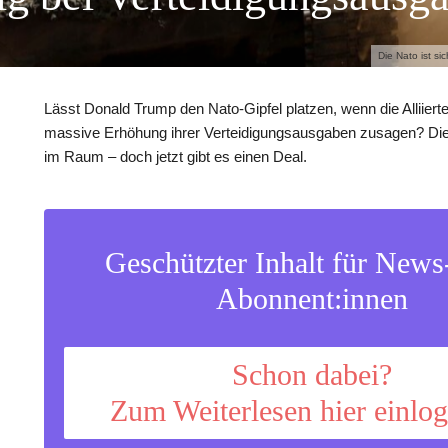
Die Nato ist s
Lässt Donald Trump den Nato-Gipfel platzen, wenn die Alliierte
massive Erhöhung ihrer Verteidigungsausgaben zusagen? Di
im Raum – doch jetzt gibt es einen Deal.
Geschützter Inhalt für New
Abonnent:innen
Schon dabei?
Zum Weiterlesen hier einlo