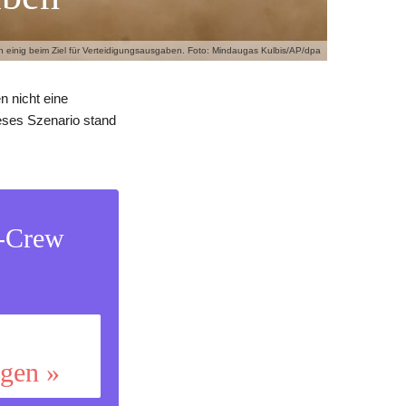
ich einig beim Ziel für Verteidigungsausgaben. Foto: Mindaugas Kulbis/AP/dpa
n nicht eine
eses Szenario stand
s-Crew
ggen »