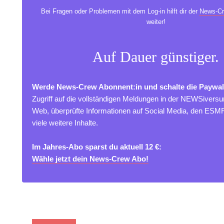
Bei Fragen oder Problemen mit dem Log-in hilft dir der
News-Cr
weiter!
Auf Dauer günstiger.
Werde News-Crew Abonnent:in und schalte die Paywal
Zugriff auf die vollständigen Meldungen in der NEWSivers
Web, überprüfte Informationen auf Social Media, den ES
viele weitere Inhalte.
Im Jahres-Abo sparst du aktuell 12 €:
Wähle jetzt dein News-Crew Abo!