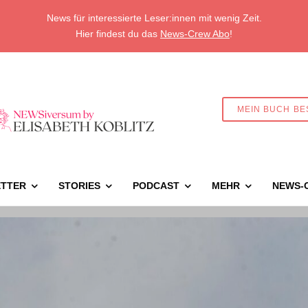
News für interessierte Leser:innen mit wenig Zeit.
Hier findest du das
News-Crew Abo
!
MEIN BUCH BE
TTER
STORIES
PODCAST
MEHR
NEWS-