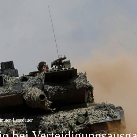
inuten Lesedauer
ig bei Verteidigungsausg