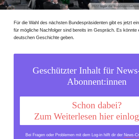
2022 tagte die Bundesversammlu
Für die Wahl des nächsten Bundespräsidenten gibt es jetzt e
für mögliche Nachfolger sind bereits im Gespräch. Es könnte
deutschen Geschichte geben.
Geschützter Inhalt für New
Abonnent:innen
Schon dabei?
Zum Weiterlesen hier einlo
Bei Fragen oder Problemen mit dem Log-in hilft dir der
News-Cr