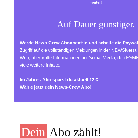
weiter!
Auf Dauer günstiger.
Werde News-Crew Abonnent:in und schalte die Paywal
Zugriff auf die vollständigen Meldungen in der NEWSivers
Web, überprüfte Informationen auf Social Media, den ES
viele weitere Inhalte.
Im Jahres-Abo sparst du aktuell 12 €:
Wähle jetzt dein News-Crew Abo!
Dein
Abo zählt!