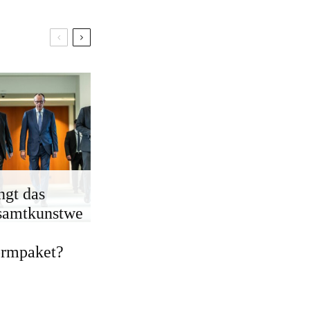
ngt das
samtkunstwe
ormpaket?