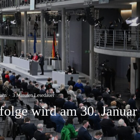
men
·
3 Minuten Lesedauer
folge wird am 30. Januar