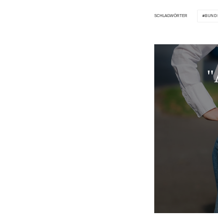
BUND
SCHLAGWÖRTER
"