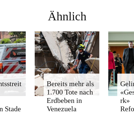
Ähnlich
tsstreit
Bereits mehr als
Geli
1.700 Tote nach
«Ge
Erdbeben in
rk»
n Stade
Venezuela
Ref