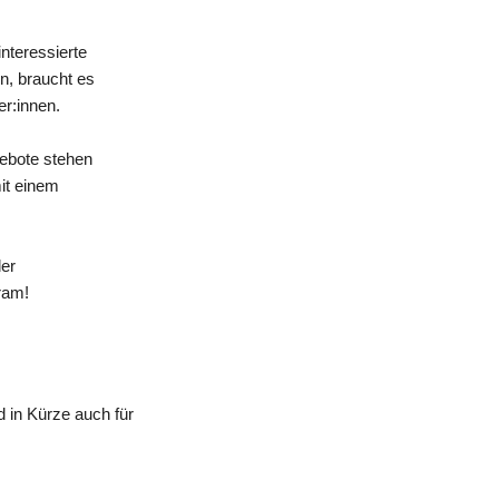
nteressierte
n, braucht es
er:innen.
gebote stehen
mit einem
der
ram!
 in Kürze auch für