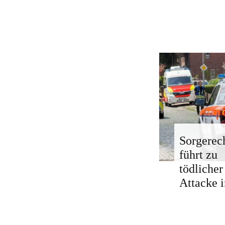
Sorgerech
führt zu
tödlicher
Attacke i