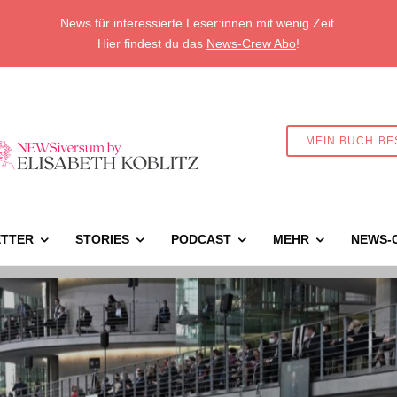
News für interessierte Leser:innen mit wenig Zeit.
Hier findest du das
News-Crew Abo
!
MEIN BUCH BE
TTER
STORIES
PODCAST
MEHR
NEWS-