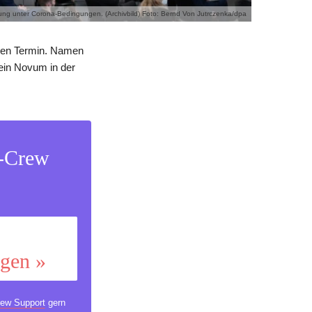
ng unter Corona-Bedingungen. (Archivbild) Foto: Bernd Von Jutrczenka/dpa
inen Termin. Namen
 ein Novum in der
s-Crew
ggen »
ew Support
gern