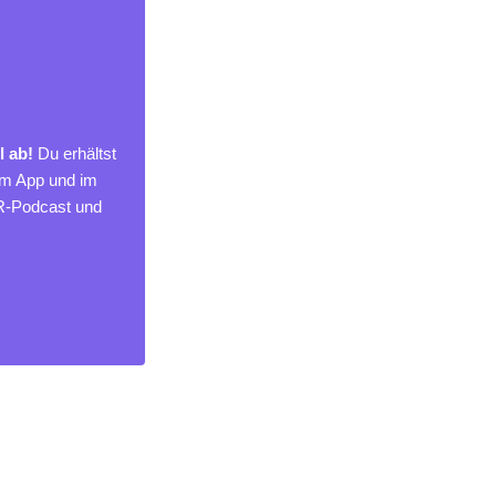
l ab!
Du erhältst
um App und im
MR-Podcast und