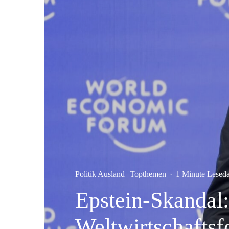
Politik Ausland
Topthemen
·
1 Minute Lesed
Epstein-Skandal:
Weltwirtschaftsf