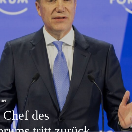
auer
 Chef des
orums tritt zurück