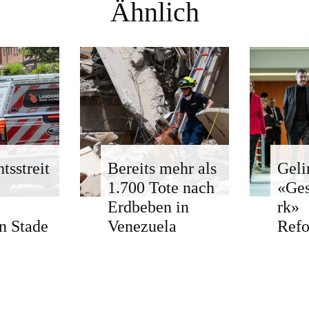
Ähnlich
tsstreit
Bereits mehr als
Geli
1.700 Tote nach
«Ge
Erdbeben in
rk»
n Stade
Venezuela
Ref