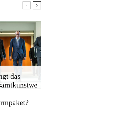
ngt das
samtkunstwe
ormpaket?