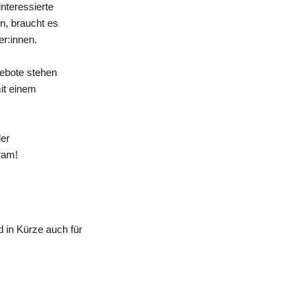
nteressierte
n, braucht es
er:innen.
gebote stehen
mit einem
der
ram!
 in Kürze auch für