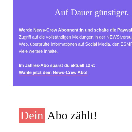
Auf Dauer günstiger.
Werde News-Crew Abonnent:in und schalte die Paywal
Zugriff auf die vollständigen Meldungen in der NEWSivers
Web, überprüfte Informationen auf Social Media, den ES
viele weitere Inhalte.
Im Jahres-Abo sparst du aktuell 12 €:
Wähle jetzt dein News-Crew Abo!
Dein
Abo zählt!