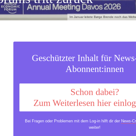
Im Januar leitete Børge Brende noch das Weltw
Geschützter Inhalt für New
Abonnent:innen
Schon dabei?
Zum Weiterlesen hier einlo
Bei Fragen oder Problemen mit dem Log-in hilft dir der
News-Cr
weiter!