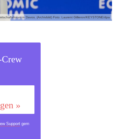
irtschaftsforum in Davos. (Archivbild) Foto: Laurent Gillieron/KEYSTONE/dpa
s-Crew
ggen »
ew Support
gern