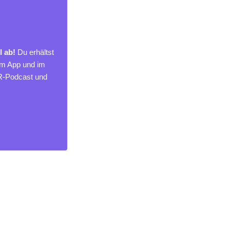
l ab!
Du erhältst
um App und im
MR-Podcast und