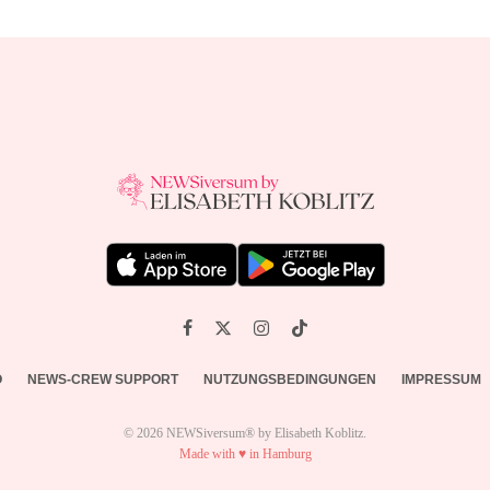
O
NEWS-CREW SUPPORT
NUTZUNGSBEDINGUNGEN
IMPRESSUM
© 2026 NEWSiversum® by Elisabeth Koblitz.
Made with ♥ in Hamburg