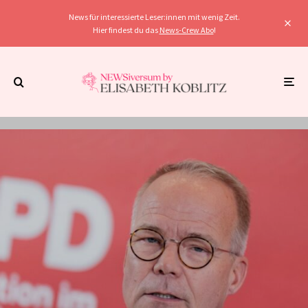
News für interessierte Leser:innen mit wenig Zeit.
Hier findest du das
News-Crew Abo
!