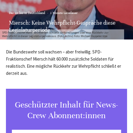
Das ist los in Deutschland
·
1 Minute Lesedauer
Miersch: Keine Wehrpflicht-Gespräche diese
Legislaturperiode
SPD-Fraktionschef Matthias Miersch schließt Verhandlungen über eine Rückkehr zur
Wehrpflicht in dieser Legislaturperiode aus. (Foto Archiv) Foto: Michael Kappeler/dpa
Die Bundeswehr soll wachsen – aber freiwillig. SPD-
Fraktionschef Miersch hält 60.000 zusätzliche Soldaten für
realistisch. Eine mögliche Rückkehr zur Wehrpflicht schließt er
derzeit aus.
Geschützter Inhalt für News-
Crew Abonnent:innen