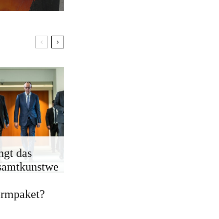
ngt das
samtkunstwe
ormpaket?