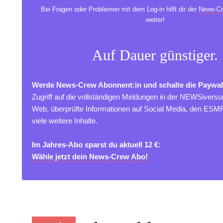
Bei Fragen oder Problemen mit dem Log-in hilft dir der
News-Cr
weiter!
Auf Dauer günstiger.
Werde News-Crew Abonnent:in und schalte die Paywal
Zugriff auf die vollständigen Meldungen in der NEWSivers
Web, überprüfte Informationen auf Social Media, den ES
viele weitere Inhalte.
Im Jahres-Abo sparst du aktuell 12 €:
Wähle jetzt dein News-Crew Abo!