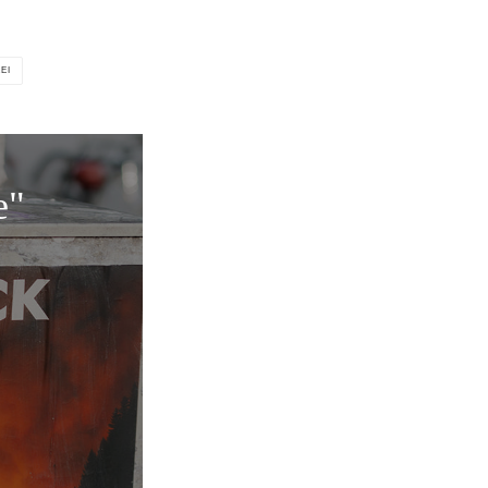
EI
e"