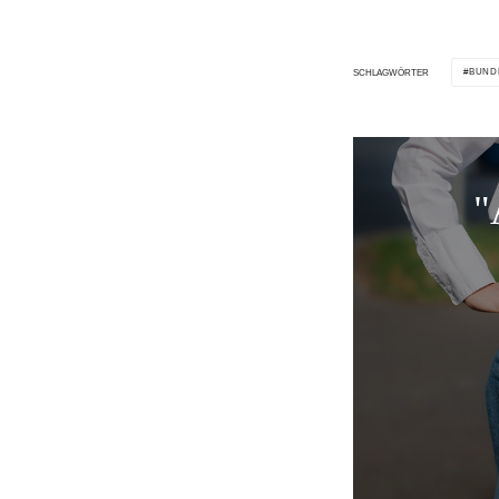
BUND
SCHLAGWÖRTER
"