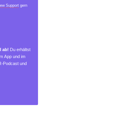
ew Support
gern
l ab!
Du erhältst
um App und im
MR-Podcast und