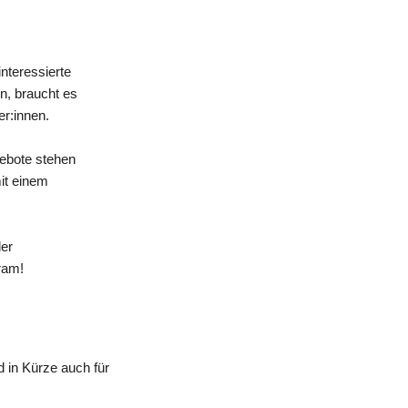
nteressierte
n, braucht es
er:innen.
gebote stehen
mit einem
der
ram!
 in Kürze auch für