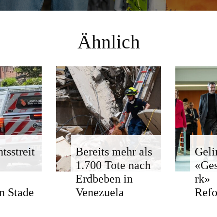
Ähnlich
tsstreit
Bereits mehr als
Geli
1.700 Tote nach
«Ge
Erdbeben in
rk»
n Stade
Venezuela
Ref