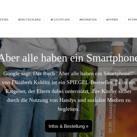
ESTAG
DEUTSCHLAND
FLÜCHTLING
MIGRATION
SYRIEN
TÜRK
Aber alle haben ein Smartphon
Google sagt: Das Buch "Aber alle haben ein Smartphone!"
von Elisabeth Koblitz ist ein SPIEGEL-Bestseller. Es ist ein
Ratgeber, der Eltern dabei unterstützt, ihre Kinder sicher
durch die Nutzung von Handys und sozialen Medien zu
begleiten.
Infos & Bestellung »