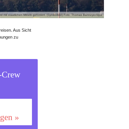
ird mit staatlichen Mitteln gefördert. (Symbolbild) Foto: Thomas Banneyer/dpa
reisen. Aus Sicht
ebungen zu
s-Crew
ggen »