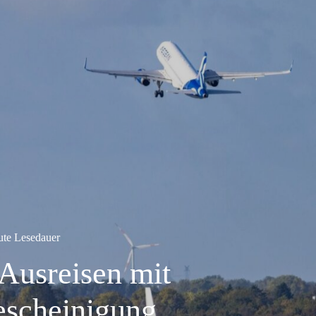
ute Lesedauer
Ausreisen mit
escheinigung