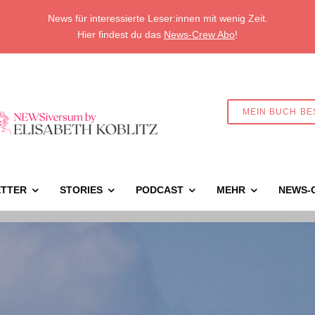
News für interessierte Leser:innen mit wenig Zeit.
Hier findest du das
News-Crew Abo
!
MEIN BUCH BE
TTER
STORIES
PODCAST
MEHR
NEWS-