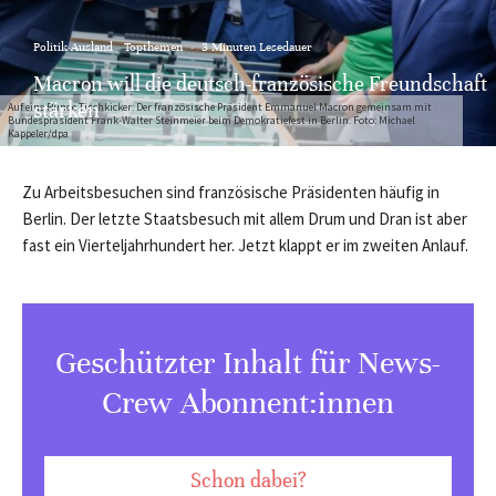
Politik Ausland
Topthemen
·
3 Minuten Lesedauer
Macron will die deutsch-französische Freundschaft
stärken
Auf eine Runde Tischkicker: Der französische Präsident Emmanuel Macron gemeinsam mit
Bundespräsident Frank-Walter Steinmeier beim Demokratiefest in Berlin. Foto: Michael
Kappeler/dpa
Zu Arbeitsbesuchen sind französische Präsidenten häufig in
Berlin. Der letzte Staatsbesuch mit allem Drum und Dran ist aber
fast ein Vierteljahrhundert her. Jetzt klappt er im zweiten Anlauf.
Geschützter Inhalt für News-
Crew Abonnent:innen
Schon dabei?