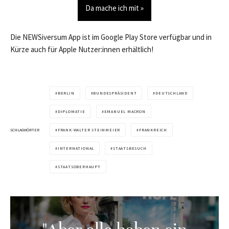
Da mache ich mit »
Die NEWSiversum App ist im Google Play Store verfügbar und in
Kürze auch für Apple Nutzer:innen erhältlich!
BERLIN
BUNDESPRÄSIDENT
DEUTSCHLAND
DIPLOMATIE
EMANUEL MACRON
SCHLAGWÖRTER
FRANK-WALTER STEINMEIER
FRANKREICH
INTERNATIONAL
STAATSBESUCH
STAATSOBERHAUPT