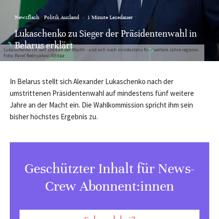
Newsflash
Politik Ausland
·
1 Minute Lesedauer
Lukaschenko zu Sieger der Präsidentenwahl in
Belarus erklärt
Lukaschenko ist seit 1994 an der Macht - und will noch mindestens fünf weitere Jahre regieren.
Foto: Pavel Bednyakov/AP/dpa
In Belarus stellt sich Alexander Lukaschenko nach der
umstrittenen Präsidentenwahl auf mindestens fünf weitere
Jahre an der Macht ein. Die Wahlkommission spricht ihm sein
bisher höchstes Ergebnis zu.
Geschützter Inhalt für News-
Crew Abonnent:innen