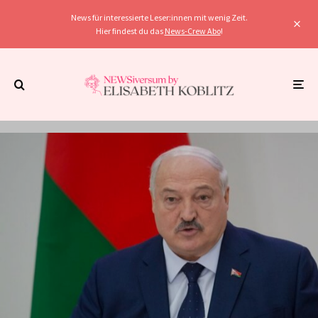
News für interessierte Leser:innen mit wenig Zeit.
Hier findest du das
News-Crew Abo
!