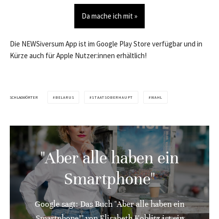
Da mache ich mit »
Die NEWSiversum App ist im Google Play Store verfügbar und in
Kürze auch für Apple Nutzer:innen erhältlich!
SCHLAGWÖRTER
BELARUS
STAATSOBERHAUPT
WAHL
"Aber alle haben ein
Smartphone"
Google sagt: Das Buch "Aber alle haben ein
Smartphone!" von Elisabeth Koblitz ist ein