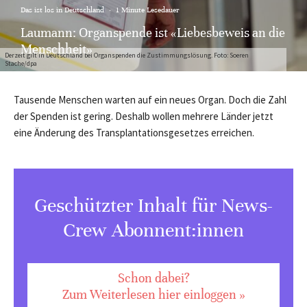
Das ist los in Deutschland
·
1 Minute Lesedauer
Laumann: Organspende ist «Liebesbeweis an die
Menschheit»
Derzeit gilt in Deutschland bei Organspenden die Zustimmungslösung. Foto: Soeren
Stache/dpa
Tausende Menschen warten auf ein neues Organ. Doch die Zahl
der Spenden ist gering. Deshalb wollen mehrere Länder jetzt
eine Änderung des Transplantationsgesetzes erreichen.
Geschützter Inhalt für News-
Crew Abonnent:innen
Schon dabei?
Zum Weiterlesen hier einloggen »