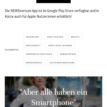
Die NEWSiversum App ist im Google Play Store verfügbar und in
Kürze auch für Apple Nutzer:innen erhältlich!
BUNDESRAT
DEUTSCHLAND
GESETZ
GESUNDHEIT
KARL-JOSEF LAUMANN
SCHLAGWÖRTER
NORDRHEIN-WESTFALEN
ORGANSPENDE
WIDERSPRUCH
ZUSTIMMUNGSLÖSUNG
"Aber alle haben ein
Smartphone"