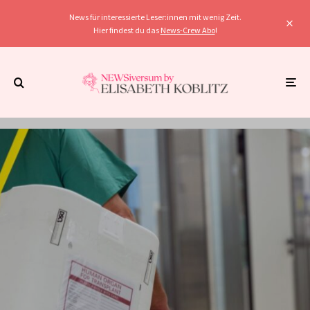
News für interessierte Leser:innen mit wenig Zeit.
Hier findest du das
News-Crew Abo
!