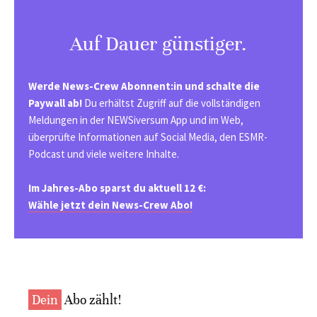
Auf Dauer günstiger.
Werde News-Crew Abonnent:in und schalte die
Paywall ab!
Du erhältst Zugriff auf die vollständigen
Meldungen in der NEWSiversum App und im Web,
überprüfte Informationen auf Social Media, den ESMR-
Podcast und viele weitere Inhalte.
Im Jahres-Abo sparst du aktuell 12 €:
Wähle jetzt dein News-Crew Abo!
Dein
Abo zählt!