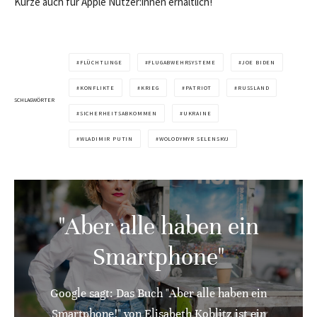
Kürze auch für Apple Nutzer:innen erhältlich!
FLÜCHTLINGE
FLUGABWEHRSYSTEME
JOE BIDEN
KONFLIKTE
KRIEG
PATRIOT
RUSSLAND
SCHLAGWÖRTER
SICHERHEITSABKOMMEN
UKRAINE
WLADIMIR PUTIN
WOLODYMYR SELENSKYJ
"Aber alle haben ein
Smartphone"
Google sagt: Das Buch "Aber alle haben ein
Smartphone!" von Elisabeth Koblitz ist ein