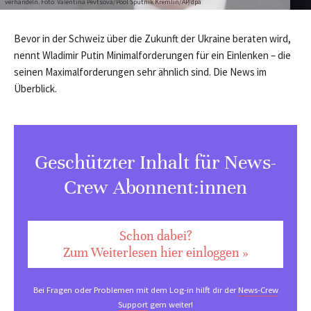
verhandeln. Foto: Valentina Pevtsova/Pool Sputnik Kremlin/AP/dpa
Bevor in der Schweiz über die Zukunft der Ukraine beraten wird,
nennt Wladimir Putin Minimalforderungen für ein Einlenken – die
seinen Maximalforderungen sehr ähnlich sind. Die News im
Überblick.
Geschützter Inhalt für News-
Crew Abonnent:innen
Schon dabei?
Zum Weiterlesen hier einloggen »
Bei Fragen oder Problemen mit dem Log-in hilft dir der
News-Crew
Support
gern weiter!