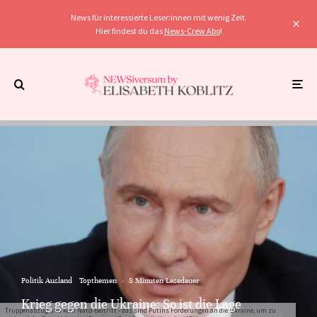
News für interessierte Leser:innen mit wenig Zeit.
Hier findest du das
News-Crew Abo
!
Politik Ausland
Topthemen
·
8 Minuten Lesedauer
Krieg gegen die Ukraine: So ist die Lage
Truppenabzug und kein Nato-Beitritt - das sind Putins Forderungen an die Ukraine, um zu