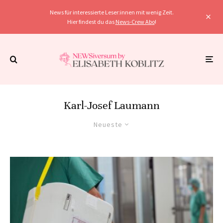
News für interessierte Leser:innen mit wenig Zeit.
Hier findest du das
News-Crew Abo
!
Karl-Josef Laumann
Neueste