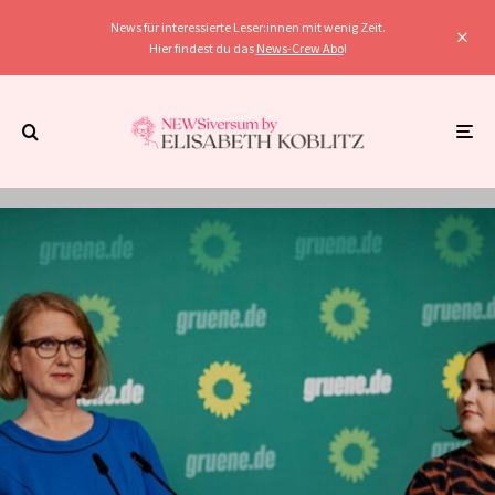
News für interessierte Leser:innen mit wenig Zeit.
Hier findest du das
News-Crew Abo
!