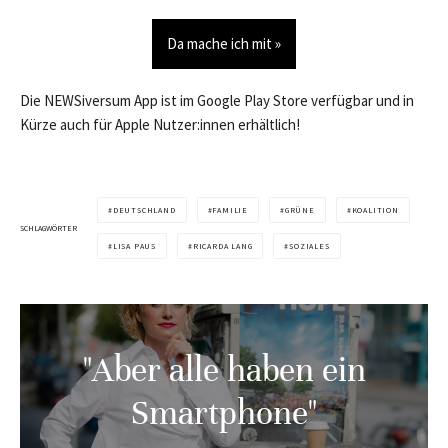
Da mache ich mit »
Die NEWSiversum App ist im Google Play Store verfügbar und in
Kürze auch für Apple Nutzer:innen erhältlich!
DEUTSCHLAND
FAMILIE
GRÜNE
KOALITION
SCHLAGWÖRTER
LISA PAUS
RICARDA LANG
SOZIALES
"Aber alle haben ein
Smartphone"