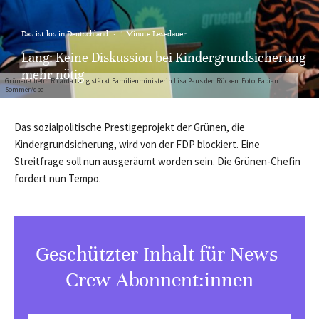
Das ist los in Deutschland
·
1 Minute Lesedauer
Lang: Keine Diskussion bei Kindergrundsicherung
mehr nötig
Grünen-Chefin Ricarda Lang stärkt Familienministerin Lisa Paus den Rücken. Foto: Fabian
Sommer/dpa
Das sozialpolitische Prestigeprojekt der Grünen, die
Kindergrundsicherung, wird von der FDP blockiert. Eine
Streitfrage soll nun ausgeräumt worden sein. Die Grünen-Chefin
fordert nun Tempo.
Geschützter Inhalt für News-
Crew Abonnent:innen