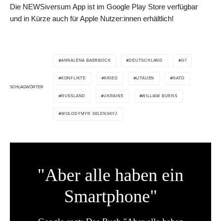
Die NEWSiversum App ist im Google Play Store verfügbar
und in Kürze auch für Apple Nutzer:innen erhältlich!
ANNALENA BAERBOCK
DEUTSCHLAND
G7
KONFLIKTE
KRIEG
LITAUEN
NATO
SCHLAGWÖRTER
RUSSLAND
UKRAINE
WILLIAM BURNS
WOLODYMYR SELENSKYJ
"Aber alle haben ein
Smartphone"