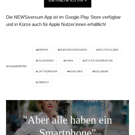
Die NEWSiversum App ist im Google Play Store verfügbar
und in Kürze auch für Apple Nutzer:innen erhältlich!
BAYERN
DEMONSTRATIONEN
DEUTSCHLAND
FLUGHAFEN
KLIMA
LETZTE GENERATION
SCHLAGWÖRTER
LUFTVERKEHR
MÜNCHEN
ROLLBAHN
UMWELT
"Aber alle haben ein
Smartphone"