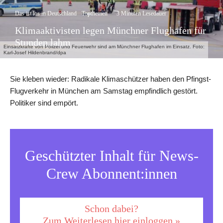
Das ist los in Deutschland
Topthemen
·
3 Minuten Lesedauer
Klimaaktivisten legen Münchner Flughafen für
Stunden lahm
Einsatzkräfte von Polizei und Feuerwehr sind am Münchner Flughafen im Einsatz. Foto:
Karl-Josef Hildenbrand/dpa
Sie kleben wieder: Radikale Klimaschützer haben den Pfingst-
Flugverkehr in München am Samstag empfindlich gestört.
Politiker sind empört.
Geschützter Inhalt für News-
Crew Abonnent:innen
Schon dabei?
Zum Weiterlesen hier einloggen »