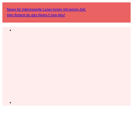
News für interessierte Leser:innen mit wenig Zeit.
Hier findest du das
News-Crew Abo
!