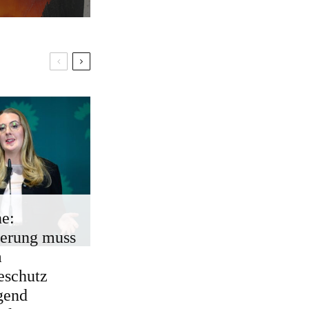
e:
erung muss
m
eschutz
gend