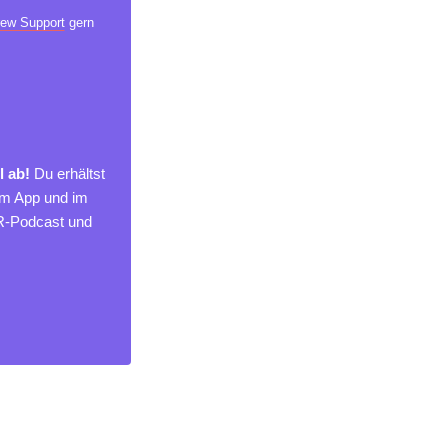
ew Support
gern
l ab!
Du erhältst
um App und im
MR-Podcast und