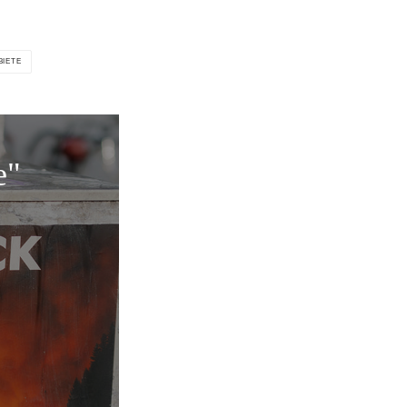
BIETE
e"