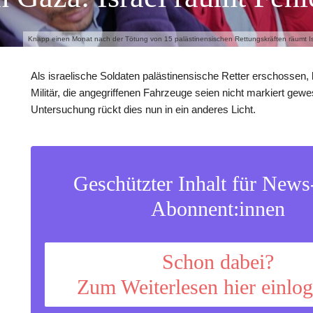
Knapp einen Monat nach der Tötung von 15 palästinensischen Rettungskräften räumt Isra
Als israelische Soldaten palästinensische Retter erschossen,
Militär, die angegriffenen Fahrzeuge seien nicht markiert gew
Untersuchung rückt dies nun in ein anderes Licht.
Geschützter Inhalt für New
Abonnent:innen
Schon dabei?
Zum Weiterlesen hier einlo