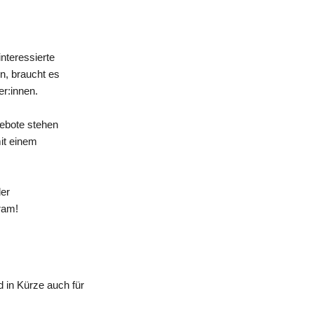
nteressierte
n, braucht es
er:innen.
gebote stehen
mit einem
der
ram!
 in Kürze auch für