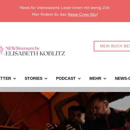
News für interessierte Leser:innen mit wenig Zeit.
Hier findest du das
News-Crew Abo
!
MEIN BUCH BE
TTER
STORIES
PODCAST
MEHR
NEWS-