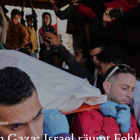
auer
n Gaza: Israel räumt Fehl