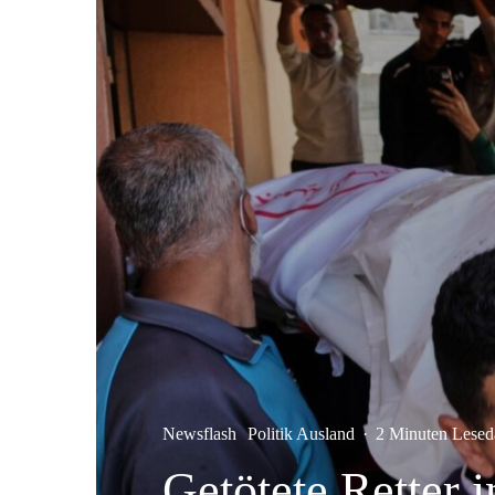
Newsflash
Politik Ausland
·
2 Minuten Lesed
Getötete Retter i