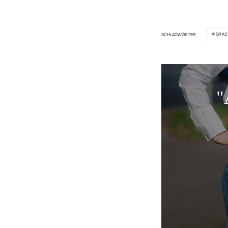
ISRAE
SCHLAGWÖRTER
"