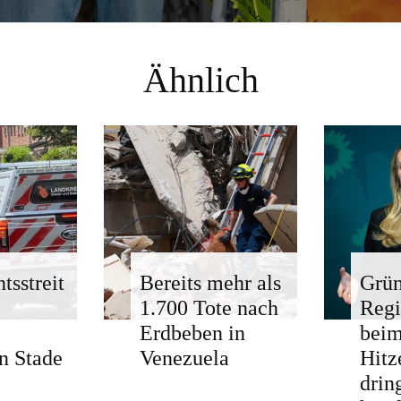
Ähnlich
tsstreit
Bereits mehr als
Grün
1.700 Tote nach
Regi
Erdbeben in
bei
n Stade
Venezuela
Hitz
drin