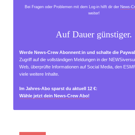
Bei Fragen oder Problemen mit dem Log-in hilft dir der
News-Cr
weiter!
Auf Dauer günstiger.
Werde News-Crew Abonnent:in und schalte die Paywal
Zugriff auf die vollständigen Meldungen in der NEWSivers
Web, überprüfte Informationen auf Social Media, den ES
viele weitere Inhalte.
Im Jahres-Abo sparst du aktuell 12 €:
Wähle jetzt dein News-Crew Abo!