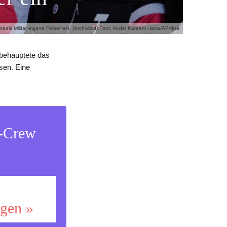
els Militär eigene Fehler ein. (Archivbild) Foto: Abdel Kareem Hana/AP/dpa
 behauptete das
esen. Eine
s-Crew
ggen »